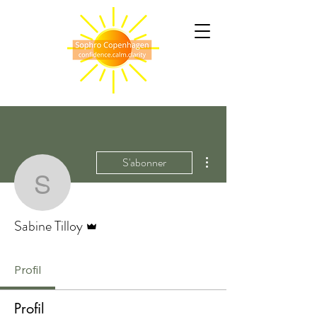
Plus d'actions
S'abonner
Sabine Tilloy
Administrateur
Sabine Tilloy
Profil
Profil