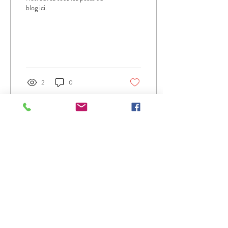
blog ici.
2
0
Politique de cookies
Mentions légales
Politique de confidentialité
45 61 69 51 78
sophro.copenhagen@gmail.com
Sofrologi er på ingen måde en erstatning for
medicinsk behandling.