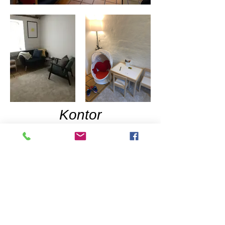
Kontor
Cookiepolitik
Juridisk meddelelse
Fortrolighedspolitik
45 61 69 51 78