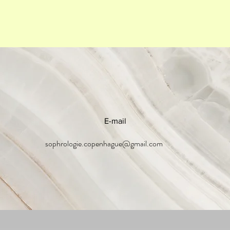
E-mail
sophrologie.copenhague@gmail.com