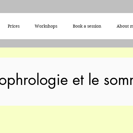
Prices
Workshops
Book a session
About 
ophrologie et le som